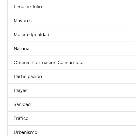
Feria de Julio
Mayores
Mujer e Igualdad
Naturia
Oficina Información Consumidor
Participación
Playas
Sanidad
Tráfico
Urbanismo