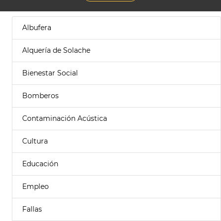
Albufera
Alquería de Solache
Bienestar Social
Bomberos
Contaminación Acústica
Cultura
Educación
Empleo
Fallas