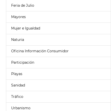
Feria de Julio
Mayores
Mujer e Igualdad
Naturia
Oficina Información Consumidor
Participación
Playas
Sanidad
Tráfico
Urbanismo