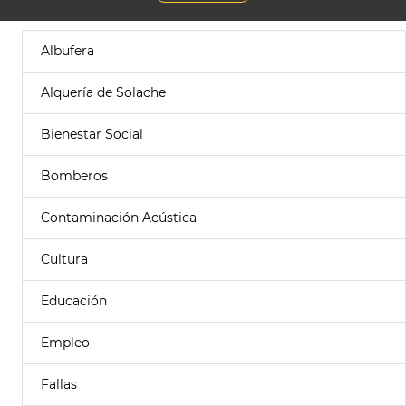
Albufera
Alquería de Solache
Bienestar Social
Bomberos
Contaminación Acústica
Cultura
Educación
Empleo
Fallas