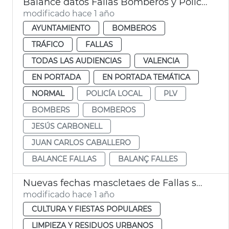
Balance datos Fallas Bomberos y Policía Local València
modificado hace 1 año
AYUNTAMIENTO
BOMBEROS
TRÁFICO
FALLAS
TODAS LAS AUDIENCIAS
VALENCIA
EN PORTADA
EN PORTADA TEMÁTICA
NORMAL
POLICÍA LOCAL
PLV
BOMBERS
BOMBEROS
JESÚS CARBONELL
JUAN CARLOS CABALLERO
BALANCE FALLAS
BALANÇ FALLES
Nuevas fechas mascletaes de Fallas suspendidas por la lluvia
modificado hace 1 año
CULTURA Y FIESTAS POPULARES
LIMPIEZA Y RESIDUOS URBANOS