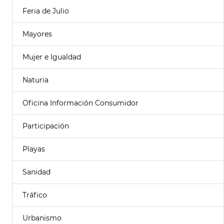
Feria de Julio
Mayores
Mujer e Igualdad
Naturia
Oficina Información Consumidor
Participación
Playas
Sanidad
Tráfico
Urbanismo