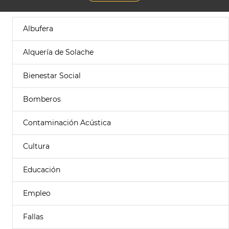
Albufera
Alquería de Solache
Bienestar Social
Bomberos
Contaminación Acústica
Cultura
Educación
Empleo
Fallas