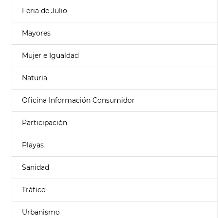
Feria de Julio
Mayores
Mujer e Igualdad
Naturia
Oficina Información Consumidor
Participación
Playas
Sanidad
Tráfico
Urbanismo