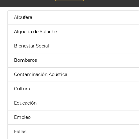
Albufera
Alquería de Solache
Bienestar Social
Bomberos
Contaminación Acústica
Cultura
Educación
Empleo
Fallas