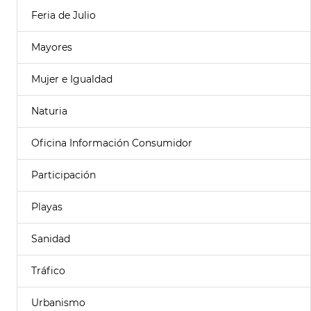
Feria de Julio
Mayores
Mujer e Igualdad
Naturia
Oficina Información Consumidor
Participación
Playas
Sanidad
Tráfico
Urbanismo