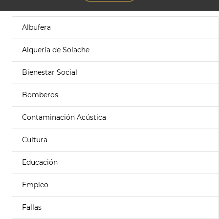
Albufera
Alquería de Solache
Bienestar Social
Bomberos
Contaminación Acústica
Cultura
Educación
Empleo
Fallas