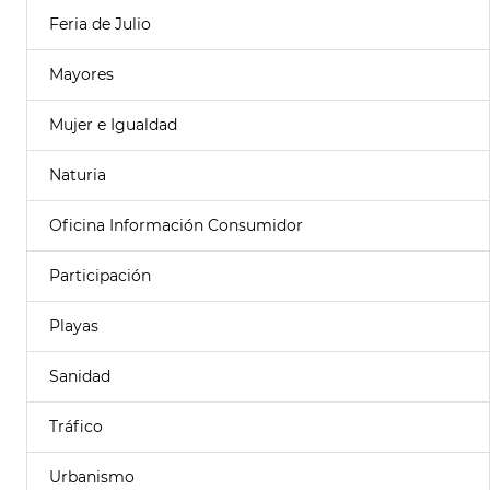
Feria de Julio
Mayores
Mujer e Igualdad
Naturia
Oficina Información Consumidor
Participación
Playas
Sanidad
Tráfico
Urbanismo