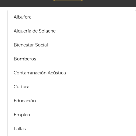
Albufera
Alquería de Solache
Bienestar Social
Bomberos
Contaminación Acústica
Cultura
Educación
Empleo
Fallas