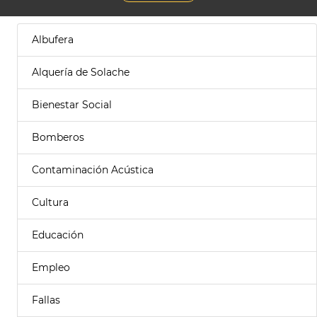
Albufera
Alquería de Solache
Bienestar Social
Bomberos
Contaminación Acústica
Cultura
Educación
Empleo
Fallas