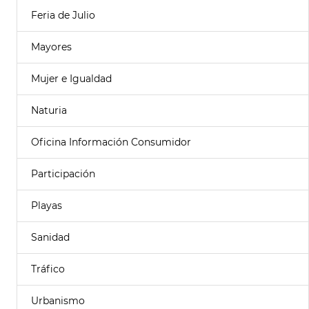
Feria de Julio
Mayores
Mujer e Igualdad
Naturia
Oficina Información Consumidor
Participación
Playas
Sanidad
Tráfico
Urbanismo