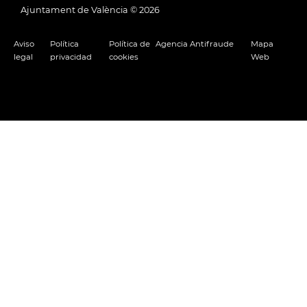
Ajuntament de València ©
2026
Aviso
Política
Política de
Agencia Antifraude
Mapa
legal
privacidad
cookies
Web