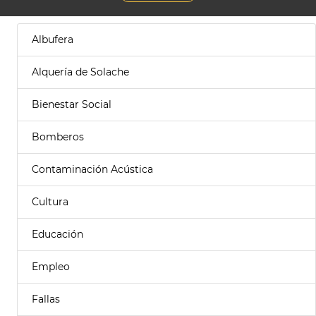
Albufera
Alquería de Solache
Bienestar Social
Bomberos
Contaminación Acústica
Cultura
Educación
Empleo
Fallas