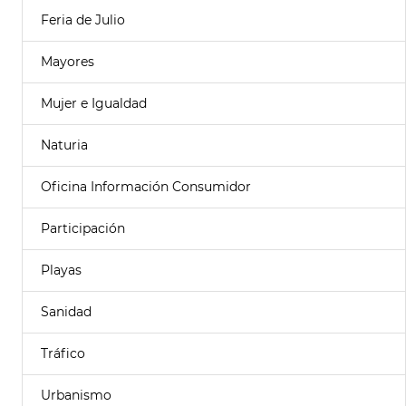
Feria de Julio
Mayores
Mujer e Igualdad
Naturia
Oficina Información Consumidor
Participación
Playas
Sanidad
Tráfico
Urbanismo