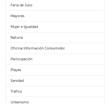
Feria de Julio
Mayores
Mujer e Igualdad
Naturia
Oficina Información Consumidor
Participación
Playas
Sanidad
Tráfico
Urbanismo