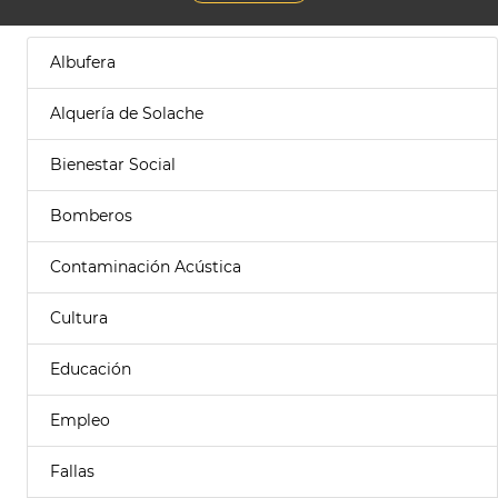
Albufera
Alquería de Solache
Bienestar Social
Bomberos
Contaminación Acústica
Cultura
Educación
Empleo
Fallas