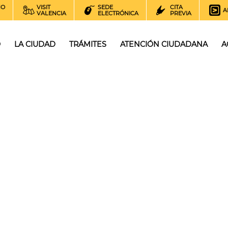
NO
VISIT
SEDE
CITA
A
VALENCIA
ELECTRÓNICA
PREVIA
O
LA CIUDAD
TRÁMITES
ATENCIÓN CIUDADANA
A