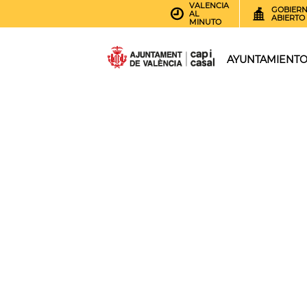
VALENCIA
GOBIER
AL
ABIERTO
MINUTO
AYUNTAMIENT