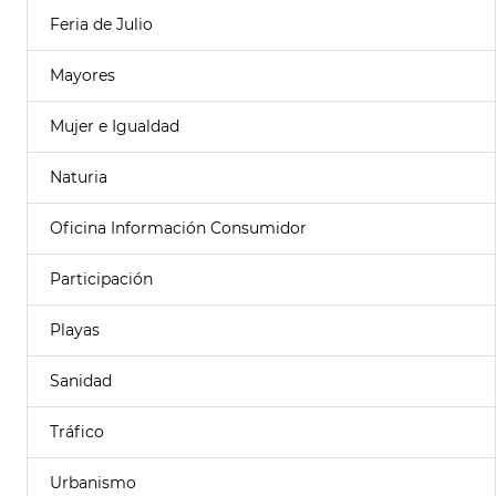
Feria de Julio
Mayores
Mujer e Igualdad
Naturia
Oficina Información Consumidor
Participación
Playas
Sanidad
Tráfico
Urbanismo