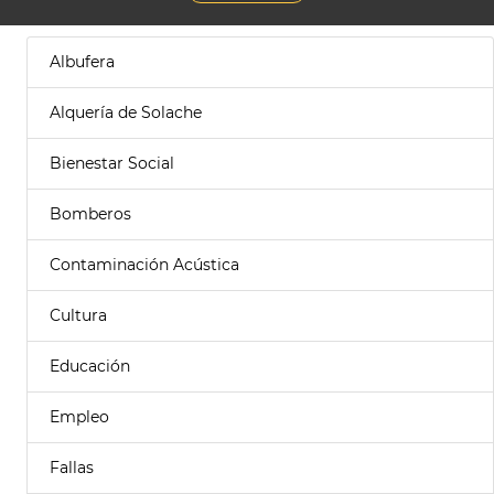
Albufera
Alquería de Solache
Bienestar Social
Bomberos
Contaminación Acústica
Cultura
Educación
Empleo
Fallas