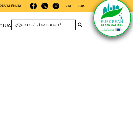
PPVALÈNCIA
VAL
CAS
CTUALIDAD