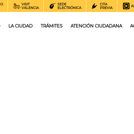
NO
VISIT
SEDE
CITA
A
VALENCIA
ELECTRÓNICA
PREVIA
O
LA CIUDAD
TRÁMITES
ATENCIÓN CIUDADANA
A