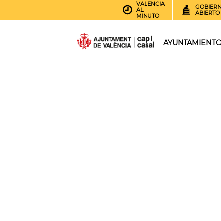
VALENCIA
GOBIER
AL
ABIERTO
MINUTO
AYUNTAMIENT