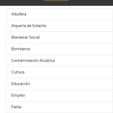
Albufera
Alquería de Solache
Bienestar Social
Bomberos
Contaminación Acústica
Cultura
Educación
Empleo
Fallas