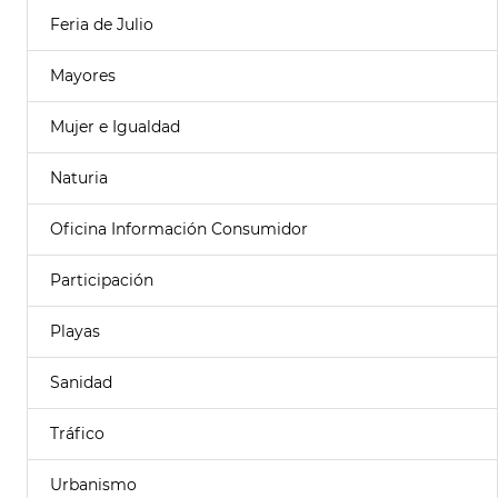
Feria de Julio
Mayores
Mujer e Igualdad
Naturia
Oficina Información Consumidor
Participación
Playas
Sanidad
Tráfico
Urbanismo