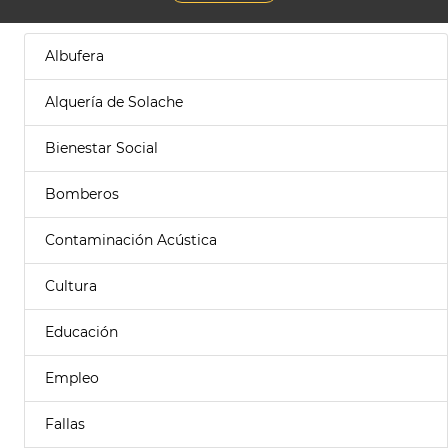
Albufera
Alquería de Solache
Bienestar Social
Bomberos
Contaminación Acústica
Cultura
Educación
Empleo
Fallas