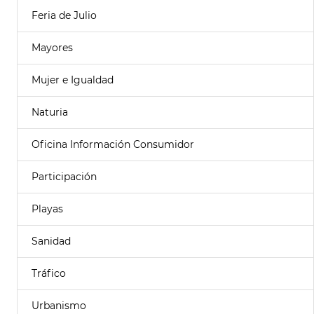
Feria de Julio
Mayores
Mujer e Igualdad
Naturia
Oficina Información Consumidor
Participación
Playas
Sanidad
Tráfico
Urbanismo