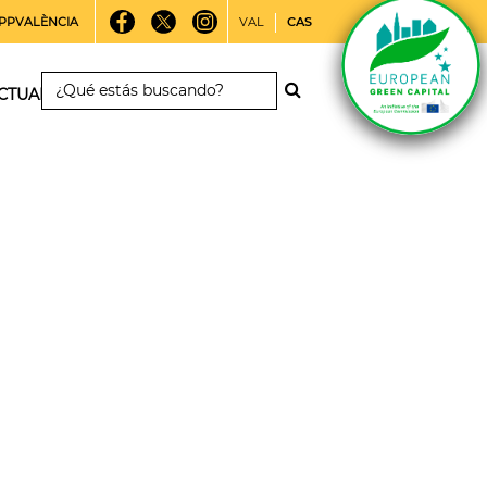
PPVALÈNCIA
VAL
CAS
CTUALIDAD