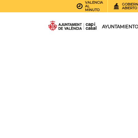
VALENCIA
GOBIER
AL
ABIERTO
MINUTO
AYUNTAMIENT