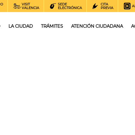
NO
VISIT
SEDE
CITA
A
VALENCIA
ELECTRÓNICA
PREVIA
O
LA CIUDAD
TRÁMITES
ATENCIÓN CIUDADANA
A