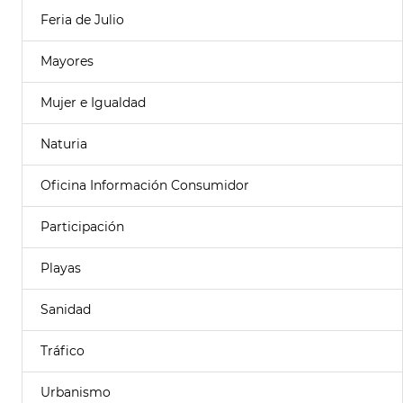
Feria de Julio
Mayores
Mujer e Igualdad
Naturia
Oficina Información Consumidor
Participación
Playas
Sanidad
Tráfico
Urbanismo