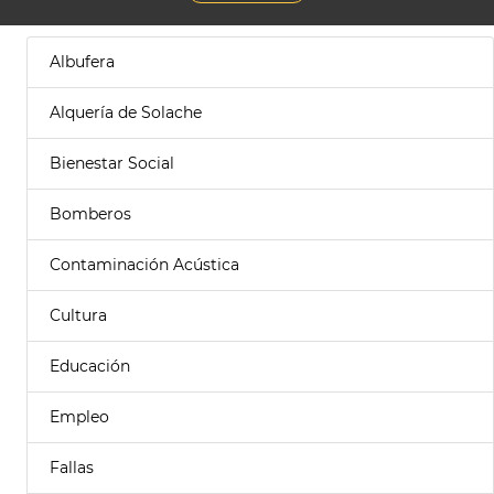
Albufera
Alquería de Solache
Bienestar Social
Bomberos
Contaminación Acústica
Cultura
Educación
Empleo
Fallas