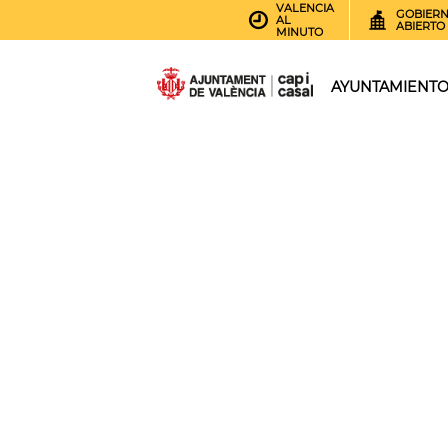
VALENCIA
GOBIER
AL
ABIERTO
MINUTO
AYUNTAMIENT