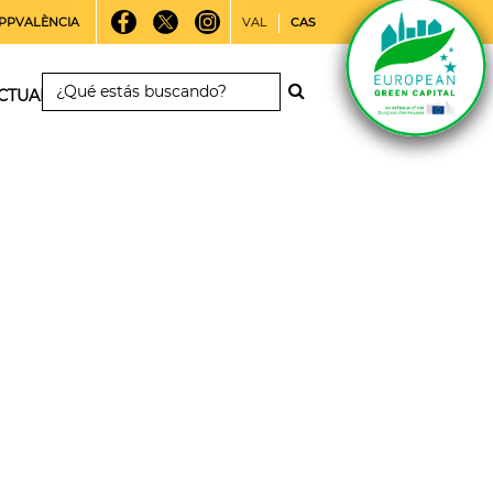
PPVALÈNCIA
VAL
CAS
CTUALIDAD