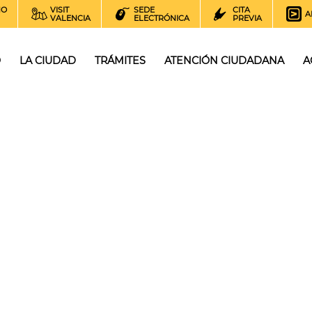
NO
VISIT
SEDE
CITA
A
VALENCIA
ELECTRÓNICA
PREVIA
O
LA CIUDAD
TRÁMITES
ATENCIÓN CIUDADANA
A