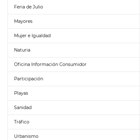
Feria de Julio
Mayores
Mujer e Igualdad
Naturia
Oficina Información Consumidor
Participación
Playas
Sanidad
Tráfico
Urbanismo