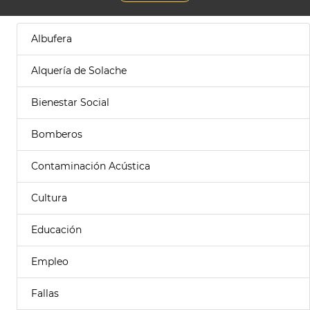
Albufera
Alquería de Solache
Bienestar Social
Bomberos
Contaminación Acústica
Cultura
Educación
Empleo
Fallas