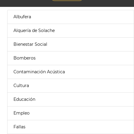
Albufera
Alquería de Solache
Bienestar Social
Bomberos
Contaminación Acústica
Cultura
Educación
Empleo
Fallas