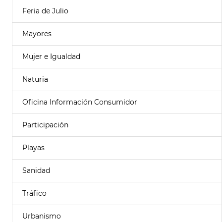
Feria de Julio
Mayores
Mujer e Igualdad
Naturia
Oficina Información Consumidor
Participación
Playas
Sanidad
Tráfico
Urbanismo