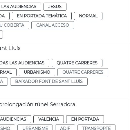
 LAS AUDIENCIAS
JESUS
DA
EN PORTADA TEMÁTICA
NORMAL
EU COBERTA
CANAL ACCESO
nt Lluís
DAS LAS AUDIENCIAS
QUATRE CARRERES
RMAL
URBANISMO
QUATRE CARRERES
TA
BAIXADOR FONT DE SANT LLUÍS
 prolongación túnel Serradora
 AUDIENCIAS
VALENCIA
EN PORTADA
ISMO
URBANISME
ADIF
TRANSPORTE