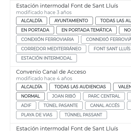
Estación intermodal Font de Sant Lluís
modificado hace 3 años
ALCALDÍA
AYUNTAMIENTO
TODAS LAS A
EN PORTADA
EN PORTADA TEMÁTICA
NO
CONEXIÓN FERROVIARIA
CONNEXIÓ FERROVIÀ
CORREDOR MEDITERRÁNEO
FONT SANT LLUÍS
ESTACIÓN INTERMODAL
Convenio Canal de Acceso
modificado hace 4 años
ALCALDÍA
TODAS LAS AUDIENCIAS
VALE
NORMAL
JOAN RIBÓ
PARC CENTRAL
ADIF
TÚNEL PASANTE
CANAL ACCÉS
PLAYA DE VIAS
TÚNNEL PASSANT
Estación intermodal Font de Sant Lluís