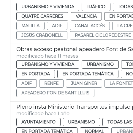
URBANISMO Y VIVIENDA
TRÁFICO
TODAS
QUATRE CARRERES
VALENCIA
EN PORTA
MALILLA
ADIF
CANAL ACCÉS
LA CR
JESÚS CRABONELL
PASAREL CICLOPEDESTRE
Obras acceso peatonal apeadero Font de Sa
modificado hace 11 meses
URBANISMO Y VIVIENDA
URBANISMO
TO
EN PORTADA
EN PORTADA TEMÁTICA
NO
ADIF
RENFE
JUAN GINER
LA FONTE
APEADERO FON DE SANT LLUIS
Pleno insta Ministerio Transportes impulso
modificado hace 1 año
AYUNTAMIENTO
URBANISMO
TODAS LAS
EN PORTADA TEMÁTICA
NORMAL
URBAN