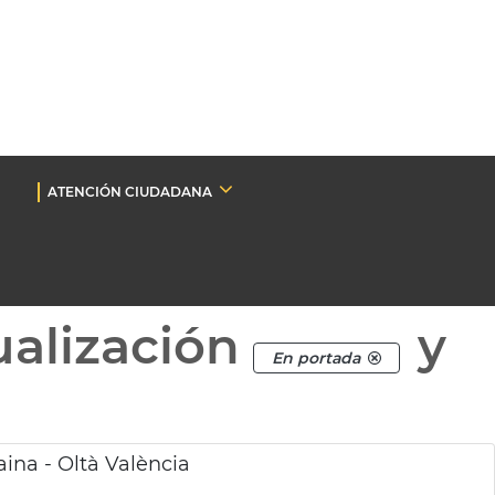
ATENCIÓN CIUDADANA
ualización
y
En portada
ina - Oltà València