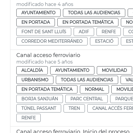
modificado hace 4 años
AYUNTAMIENTO
TODAS LAS AUDIENCIAS
EN PORTADA
EN PORTADA TEMÁTICA
NO
FONT DE SANT LLUÍS
ADIF
RENFE
C
CORREDOR MEDITERRÁNEO
ESTACIÓ
ES
Canal acceso ferroviario
modificado hace 5 años
ALCALDÍA
AYUNTAMIENTO
MOVILIDAD
URBANISMO
TODAS LAS AUDIENCIAS
VA
EN PORTADA TEMÁTICA
NORMAL
MOVILI
BORJA SANJUÁN
PARC CENTRAL
PARQUE
TÚNEL PASSANT
TREN
CANAL ACCÉS FER
RENFE
Canal acceso ferroviario. Inicio del proceso