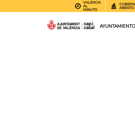
VALENCIA
GOBIER
AL
ABIERTO
MINUTO
AYUNTAMIENT