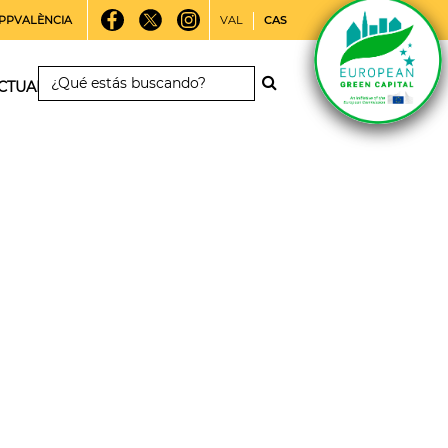
PPVALÈNCIA
VAL
CAS
CTUALIDAD