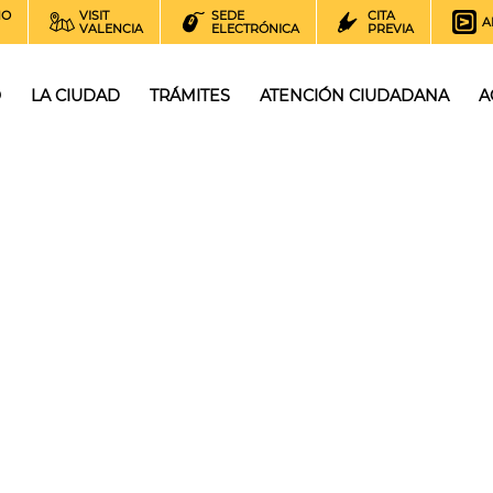
NO
VISIT
SEDE
CITA
A
VALENCIA
ELECTRÓNICA
PREVIA
O
LA CIUDAD
TRÁMITES
ATENCIÓN CIUDADANA
A