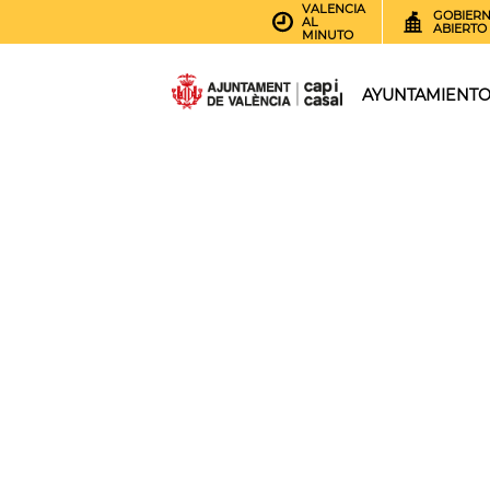
VALENCIA
GOBIER
AL
ABIERTO
MINUTO
AYUNTAMIENT