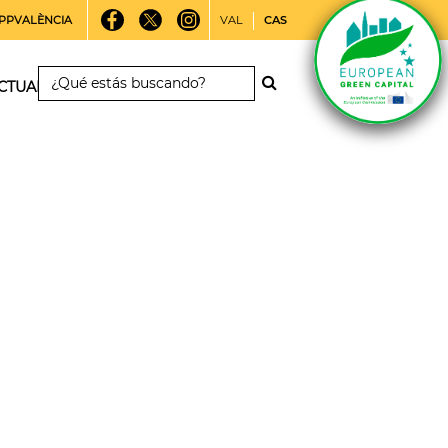
PPVALÈNCIA
VAL
CAS
CTUALIDAD