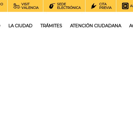
NO
VISIT
SEDE
CITA
A
VALENCIA
ELECTRÓNICA
PREVIA
O
LA CIUDAD
TRÁMITES
ATENCIÓN CIUDADANA
A