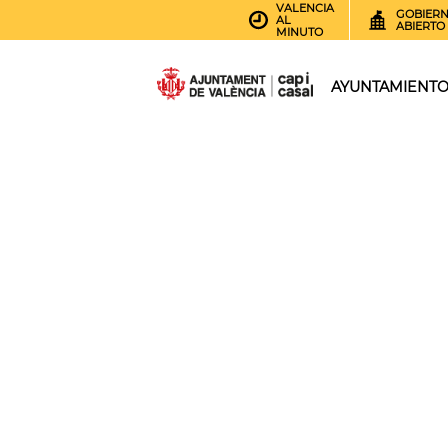
VALENCIA
GOBIER
AL
ABIERTO
MINUTO
AYUNTAMIENT