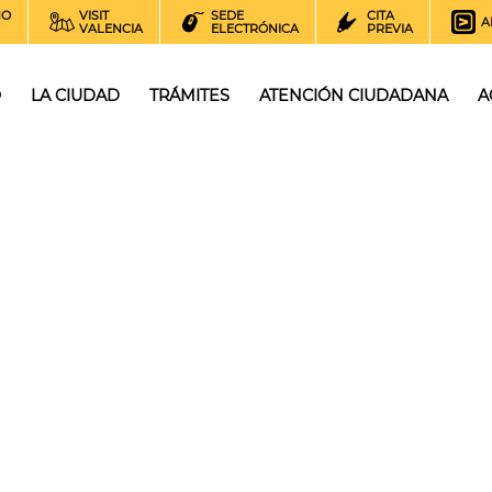
NO
VISIT
SEDE
CITA
A
VALENCIA
ELECTRÓNICA
PREVIA
O
LA CIUDAD
TRÁMITES
ATENCIÓN CIUDADANA
A