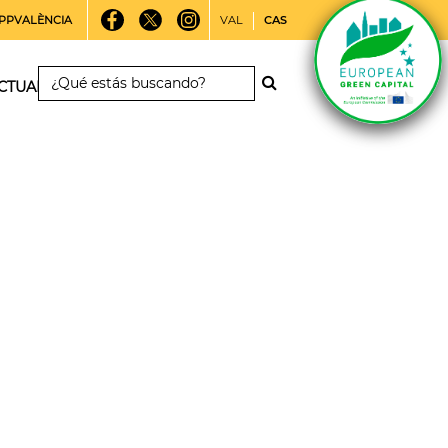
PPVALÈNCIA
VAL
CAS
CTUALIDAD