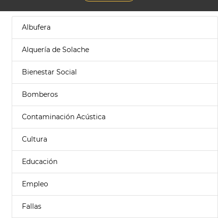
Albufera
Alquería de Solache
Bienestar Social
Bomberos
Contaminación Acústica
Cultura
Educación
Empleo
Fallas