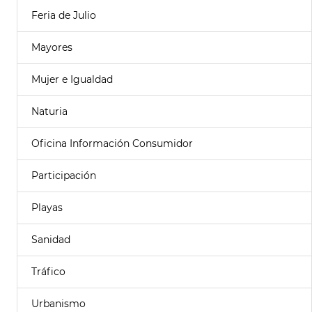
Feria de Julio
Mayores
Mujer e Igualdad
Naturia
Oficina Información Consumidor
Participación
Playas
Sanidad
Tráfico
Urbanismo