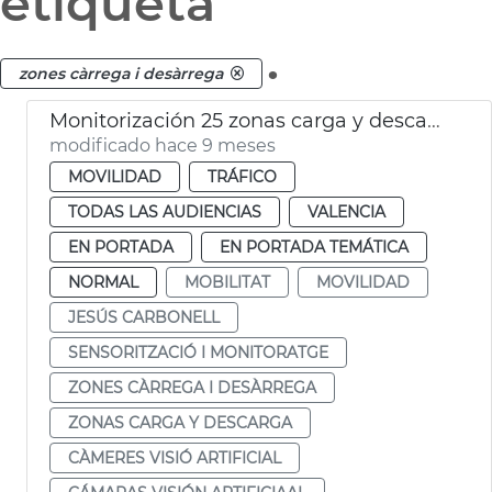
etiqueta
.
zones càrrega i desàrrega
Monitorización 25 zonas carga y descarga
modificado hace 9 meses
MOVILIDAD
TRÁFICO
TODAS LAS AUDIENCIAS
VALENCIA
EN PORTADA
EN PORTADA TEMÁTICA
NORMAL
MOBILITAT
MOVILIDAD
JESÚS CARBONELL
SENSORITZACIÓ I MONITORATGE
ZONES CÀRREGA I DESÀRREGA
ZONAS CARGA Y DESCARGA
CÀMERES VISIÓ ARTIFICIAL