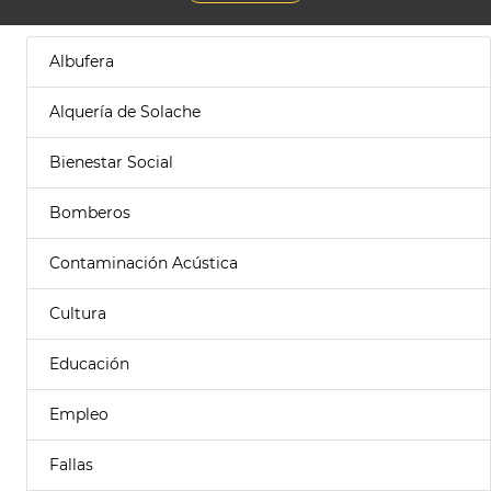
Albufera
Alquería de Solache
Bienestar Social
Bomberos
Contaminación Acústica
Cultura
Educación
Empleo
Fallas