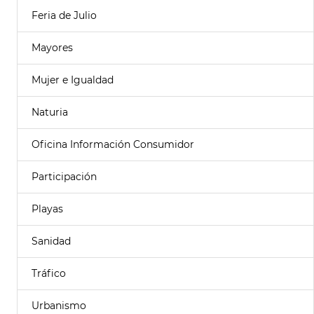
Feria de Julio
Mayores
Mujer e Igualdad
Naturia
Oficina Información Consumidor
Participación
Playas
Sanidad
Tráfico
Urbanismo