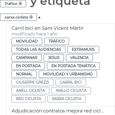
y etiqueta
Tráfico
.
xarxa ciclista
Carril bici en Sant Vicent Màrtir
modificado hace 1 año
MOVILIDAD
TRÁFICO
TODAS LAS AUDIENCIAS
EXTRAMURS
CAMPANAR
JESUS
VALENCIA
EN PORTADA
EN PORTADA TEMÁTICA
NORMAL
MOVILIDAD Y URBANISMO
GIUSEPPE GREZZI
CARRIL BICI
ANELL CICLISTA
ANILLO CICLISTA
RED CICLISTA
XARXA CICLISTA
Adjudicación contratos mejora red ciclista en 4 distritos