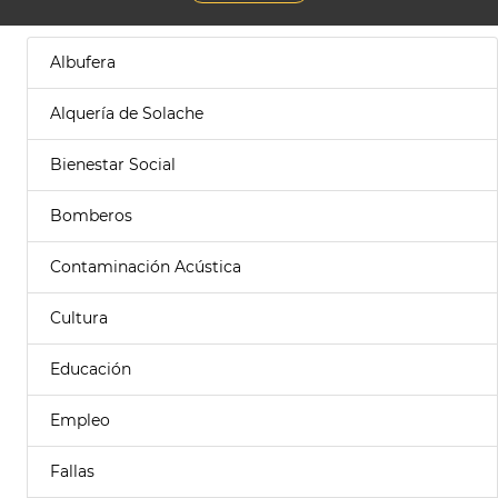
Albufera
Alquería de Solache
Bienestar Social
Bomberos
Contaminación Acústica
Cultura
Educación
Empleo
Fallas