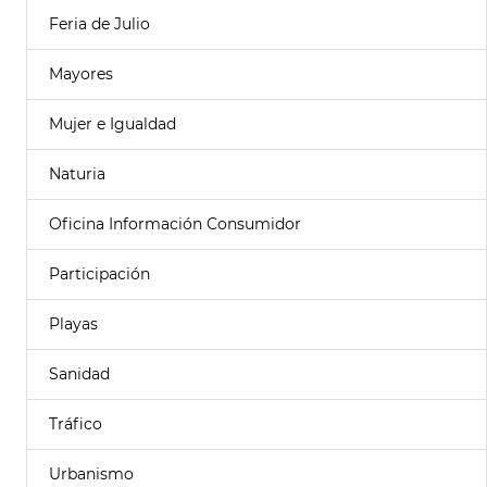
Feria de Julio
Mayores
Mujer e Igualdad
Naturia
Oficina Información Consumidor
Participación
Playas
Sanidad
Tráfico
Urbanismo