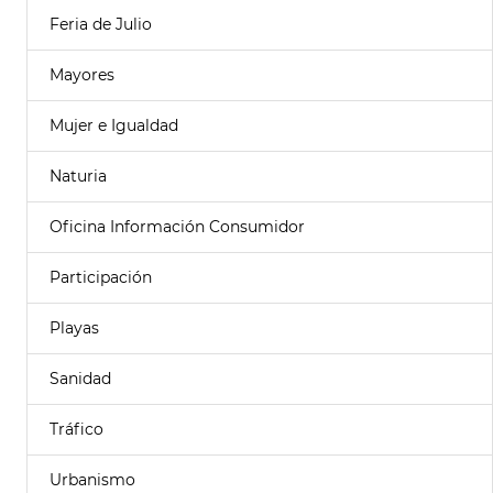
Feria de Julio
Mayores
Mujer e Igualdad
Naturia
Oficina Información Consumidor
Participación
Playas
Sanidad
Tráfico
Urbanismo