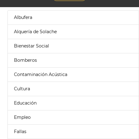
Albufera
Alquería de Solache
Bienestar Social
Bomberos
Contaminación Acústica
Cultura
Educación
Empleo
Fallas