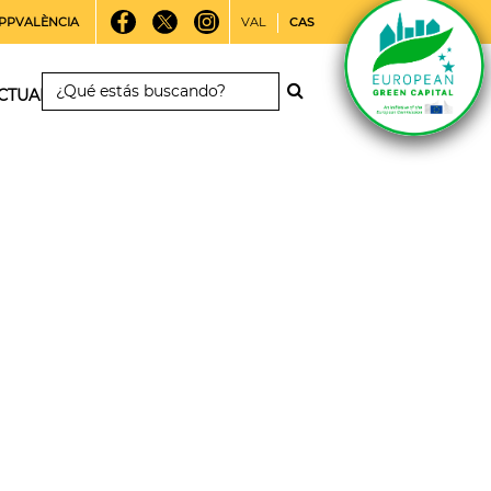
PPVALÈNCIA
VAL
CAS
CTUALIDAD