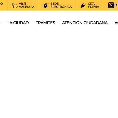
NO
VISIT
SEDE
CITA
A
VALENCIA
ELECTRÓNICA
PREVIA
O
LA CIUDAD
TRÁMITES
ATENCIÓN CIUDADANA
A