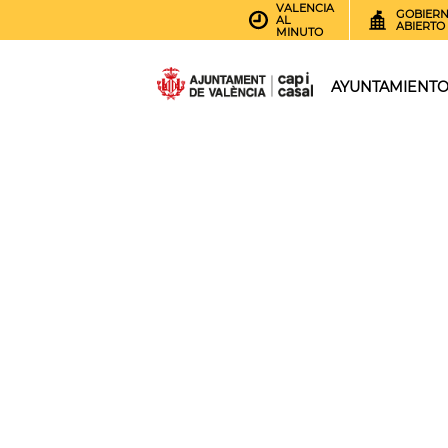
VALENCIA
GOBIER
AL
ABIERTO
MINUTO
AYUNTAMIENT