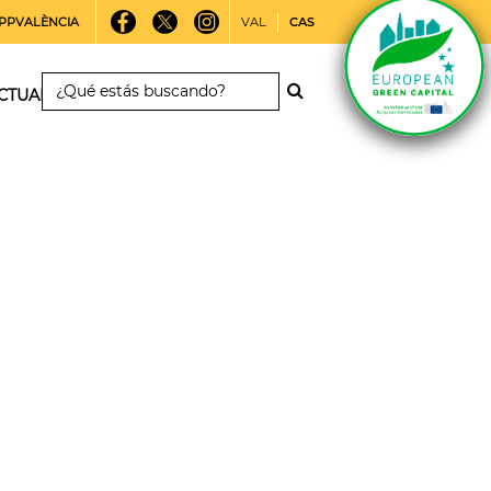
PPVALÈNCIA
VAL
CAS
CTUALIDAD