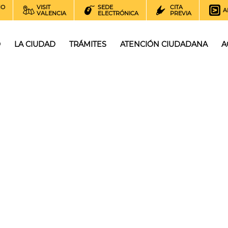
NO
VISIT
SEDE
CITA
A
VALENCIA
ELECTRÓNICA
PREVIA
O
LA CIUDAD
TRÁMITES
ATENCIÓN CIUDADANA
A