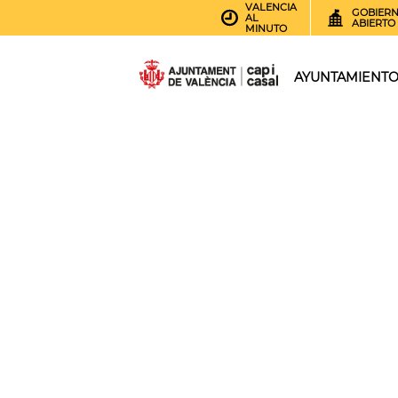
VALENCIA
GOBIER
AL
ABIERTO
MINUTO
AYUNTAMIENT