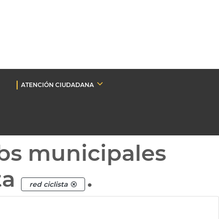
ATENCIÓN CIUDADANA
bs municipales
ta
.
red ciclista