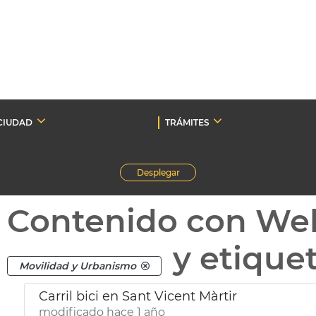
CIUDAD
TRÁMITES
Desplegar
Contenido con We
y etique
Movilidad y Urbanismo
Carril bici en Sant Vicent Màrtir
modificado hace 1 año