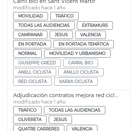
Carril bici en Sant Vicent Màrtir
modificado hace 1 año
MOVILIDAD
TRÁFICO
TODAS LAS AUDIENCIAS
EXTRAMURS
CAMPANAR
JESUS
VALENCIA
EN PORTADA
EN PORTADA TEMÁTICA
NORMAL
MOVILIDAD Y URBANISMO
GIUSEPPE GREZZI
CARRIL BICI
ANELL CICLISTA
ANILLO CICLISTA
RED CICLISTA
XARXA CICLISTA
Adjudicación contratos mejora red ciclista en 4 distritos
modificado hace 1 año
TRÁFICO
TODAS LAS AUDIENCIAS
OLIVERETA
JESUS
QUATRE CARRERES
VALENCIA