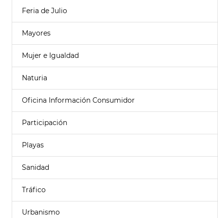
Feria de Julio
Mayores
Mujer e Igualdad
Naturia
Oficina Información Consumidor
Participación
Playas
Sanidad
Tráfico
Urbanismo