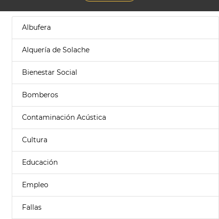
Albufera
Alquería de Solache
Bienestar Social
Bomberos
Contaminación Acústica
Cultura
Educación
Empleo
Fallas