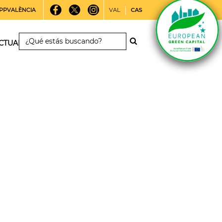
PPVALÈNCIA
VAL
CAS
CTUALIDAD