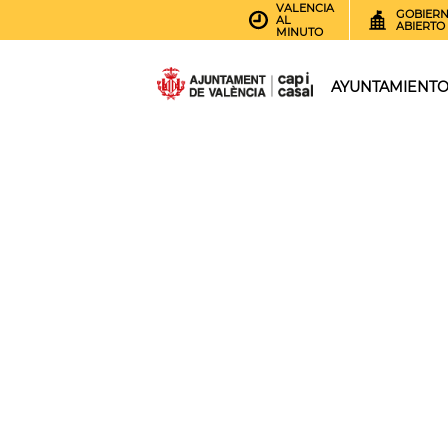
VALENCIA
GOBIER
AL
ABIERTO
MINUTO
AYUNTAMIENT