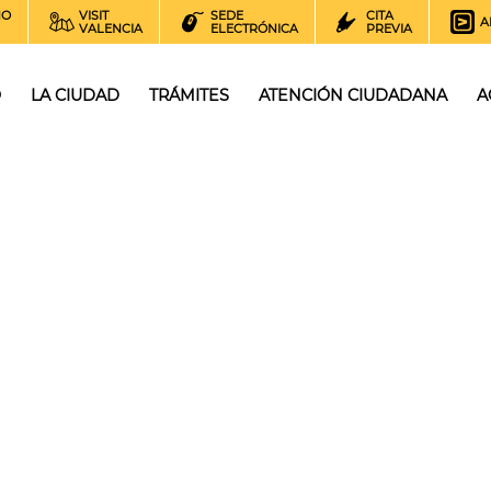
NO
VISIT
SEDE
CITA
A
VALENCIA
ELECTRÓNICA
PREVIA
O
LA CIUDAD
TRÁMITES
ATENCIÓN CIUDADANA
A