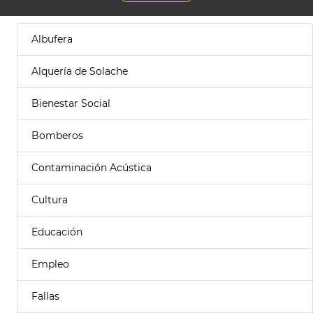
Albufera
Alquería de Solache
Bienestar Social
Bomberos
Contaminación Acústica
Cultura
Educación
Empleo
Fallas