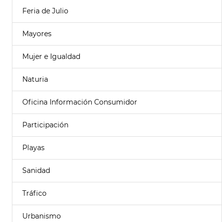
Feria de Julio
Mayores
Mujer e Igualdad
Naturia
Oficina Información Consumidor
Participación
Playas
Sanidad
Tráfico
Urbanismo