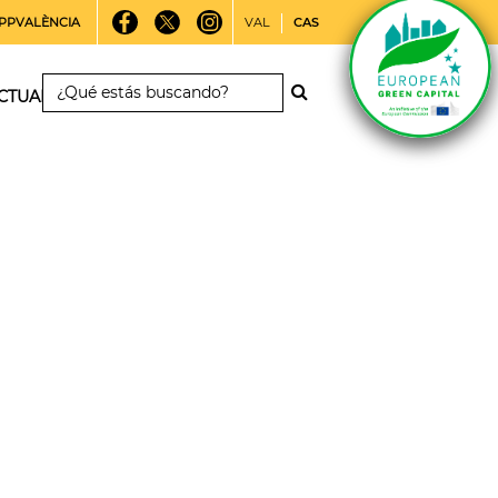
PPVALÈNCIA
VAL
CAS
CTUALIDAD