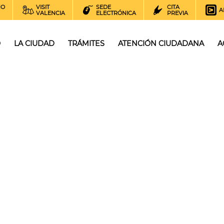
NO
VISIT
SEDE
CITA
A
VALENCIA
ELECTRÓNICA
PREVIA
O
LA CIUDAD
TRÁMITES
ATENCIÓN CIUDADANA
A