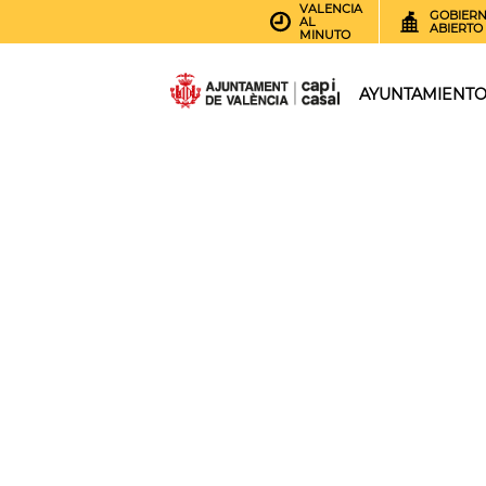
VALENCIA
GOBIER
AL
ABIERTO
MINUTO
AYUNTAMIENT