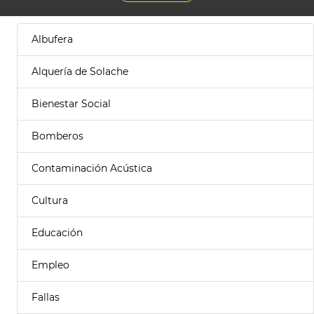
Albufera
Alquería de Solache
Bienestar Social
Bomberos
Contaminación Acústica
Cultura
Educación
Empleo
Fallas