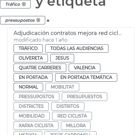
y etiqueta
Tráfico
.
pressupostos
Adjudicación contratos mejora red ciclista en 4 distritos
modificado hace 1 año
TRÁFICO
TODAS LAS AUDIENCIAS
OLIVERETA
JESUS
QUATRE CARRERES
VALENCIA
EN PORTADA
EN PORTADA TEMÁTICA
NORMAL
MOBILITAT
PRESSUPOSTOS
PRESUPUESTOS
DISTRICTES
DISTRITOS
MOBILIDAD
RED CICLISTA
XARXA CICLISTA
MILLORA