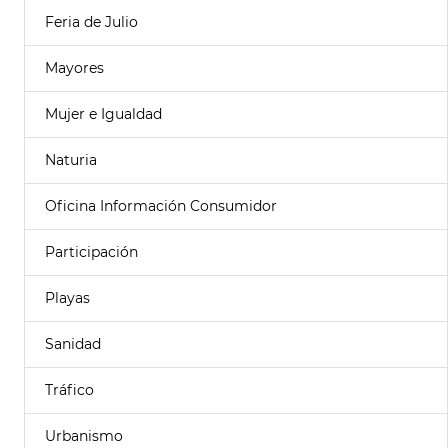
Feria de Julio
Mayores
Mujer e Igualdad
Naturia
Oficina Información Consumidor
Participación
Playas
Sanidad
Tráfico
Urbanismo