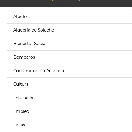
Albufera
Alquería de Solache
Bienestar Social
Bomberos
Contaminación Acústica
Cultura
Educación
Empleo
Fallas