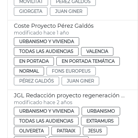
MOVILITAT
PÉREZ GALDÓS
GIORGETA
JUAN GINER
Coste Proyecto Pérez Galdós
modificado hace 1 año
URBANISMO Y VIVIENDA
TODAS LAS AUDIENCIAS
VALENCIA
EN PORTADA
EN PORTADA TEMÁTICA
NORMAL
FONS EUROPEUS
PÉREZ GALDÓS
JUAN GINER
JGL Redacción proyecto regeneración Pérez Galdós y Giorgeta
modificado hace 2 años
URBANISMO Y VIVIENDA
URBANISMO
TODAS LAS AUDIENCIAS
EXTRAMURS
OLIVERETA
PATRAIX
JESUS