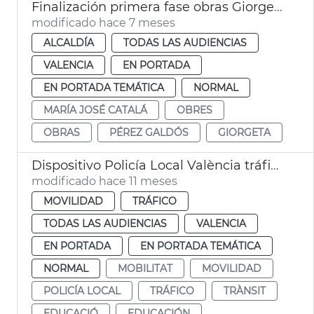
Finalización primera fase obras Giorgeta y Pérez Galdós València
modificado hace 7 meses
ALCALDÍA
TODAS LAS AUDIENCIAS
VALENCIA
EN PORTADA
EN PORTADA TEMÁTICA
NORMAL
MARÍA JOSÉ CATALÁ
OBRES
OBRAS
PÉREZ GALDÓS
GIORGETA
Dispositivo Policía Local València tráfico obras Pérez Galdós vuelta cole
modificado hace 11 meses
MOVILIDAD
TRÁFICO
TODAS LAS AUDIENCIAS
VALENCIA
EN PORTADA
EN PORTADA TEMÁTICA
NORMAL
MOBILITAT
MOVILIDAD
POLICÍA LOCAL
TRÁFICO
TRÀNSIT
EDUCACIÓ
EDUCACIÓN