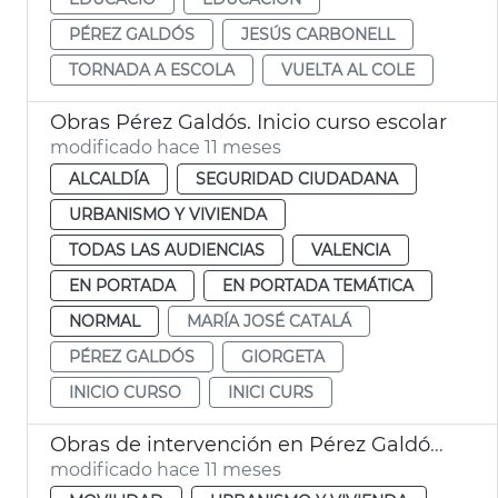
PÉREZ GALDÓS
JESÚS CARBONELL
TORNADA A ESCOLA
VUELTA AL COLE
Obras Pérez Galdós. Inicio curso escolar
modificado hace 11 meses
ALCALDÍA
SEGURIDAD CIUDADANA
URBANISMO Y VIVIENDA
TODAS LAS AUDIENCIAS
VALENCIA
EN PORTADA
EN PORTADA TEMÁTICA
NORMAL
MARÍA JOSÉ CATALÁ
PÉREZ GALDÓS
GIORGETA
INICIO CURSO
INICI CURS
Obras de intervención en Pérez Galdós y Giorgeta
modificado hace 11 meses