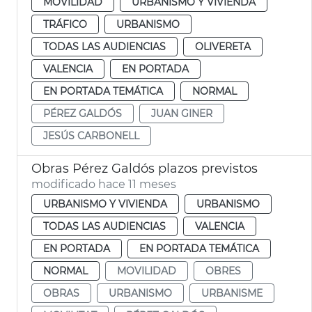
MOVILIDAD
URBANISMO Y VIVIENDA
TRÁFICO
URBANISMO
TODAS LAS AUDIENCIAS
OLIVERETA
VALENCIA
EN PORTADA
EN PORTADA TEMÁTICA
NORMAL
PÉREZ GALDÓS
JUAN GINER
JESÚS CARBONELL
Obras Pérez Galdós plazos previstos
modificado hace 11 meses
URBANISMO Y VIVIENDA
URBANISMO
TODAS LAS AUDIENCIAS
VALENCIA
EN PORTADA
EN PORTADA TEMÁTICA
NORMAL
MOVILIDAD
OBRES
OBRAS
URBANISMO
URBANISME