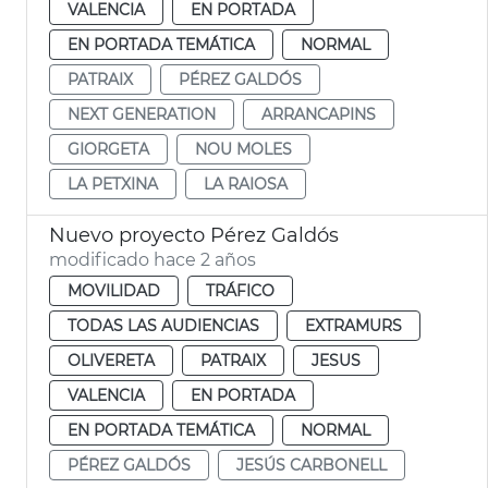
VALENCIA
EN PORTADA
EN PORTADA TEMÁTICA
NORMAL
PATRAIX
PÉREZ GALDÓS
NEXT GENERATION
ARRANCAPINS
GIORGETA
NOU MOLES
LA PETXINA
LA RAIOSA
Nuevo proyecto Pérez Galdós
modificado hace 2 años
MOVILIDAD
TRÁFICO
TODAS LAS AUDIENCIAS
EXTRAMURS
OLIVERETA
PATRAIX
JESUS
VALENCIA
EN PORTADA
EN PORTADA TEMÁTICA
NORMAL
PÉREZ GALDÓS
JESÚS CARBONELL