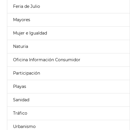
Feria de Julio
Mayores
Mujer e Igualdad
Naturia
Oficina Información Consumidor
Participación
Playas
Sanidad
Tráfico
Urbanismo