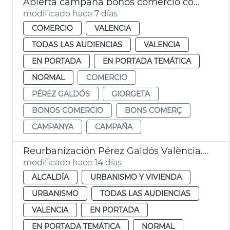
Abierta campaña bonos comercio compra Galdós Giorgeta
modificado hace 7 días
COMERCIO
VALENCIA
TODAS LAS AUDIENCIAS
VALENCIA
EN PORTADA
EN PORTADA TEMÁTICA
NORMAL
COMERCIO
PÉREZ GALDÓS
GIORGETA
BONOS COMERCIO
BONS COMERÇ
CAMPANYA
CAMPAÑA
Reurbanización Pérez Galdós València. Zonas sombra
modificado hace 14 días
ALCALDÍA
URBANISMO Y VIVIENDA
URBANISMO
TODAS LAS AUDIENCIAS
VALENCIA
EN PORTADA
EN PORTADA TEMÁTICA
NORMAL