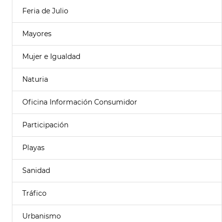
Feria de Julio
Mayores
Mujer e Igualdad
Naturia
Oficina Información Consumidor
Participación
Playas
Sanidad
Tráfico
Urbanismo