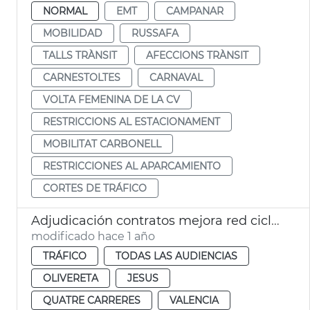
NORMAL
EMT
CAMPANAR
MOBILIDAD
RUSSAFA
TALLS TRÀNSIT
AFECCIONS TRÀNSIT
CARNESTOLTES
CARNAVAL
VOLTA FEMENINA DE LA CV
RESTRICCIONS AL ESTACIONAMENT
MOBILITAT CARBONELL
RESTRICCIONES AL APARCAMIENTO
CORTES DE TRÁFICO
Adjudicación contratos mejora red ciclista en 4 distritos
modificado hace 1 año
TRÁFICO
TODAS LAS AUDIENCIAS
OLIVERETA
JESUS
QUATRE CARRERES
VALENCIA