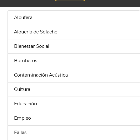
Albufera
Alquería de Solache
Bienestar Social
Bomberos
Contaminación Acústica
Cultura
Educación
Empleo
Fallas