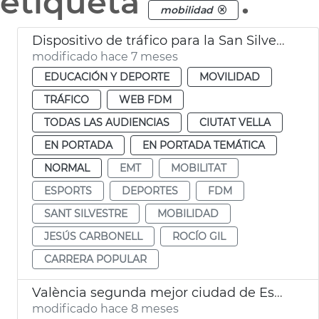
etiqueta
.
mobilidad
Dispositivo de tráfico para la San Silvestre
modificado hace 7 meses
EDUCACIÓN Y DEPORTE
MOVILIDAD
TRÁFICO
WEB FDM
TODAS LAS AUDIENCIAS
CIUTAT VELLA
EN PORTADA
EN PORTADA TEMÁTICA
NORMAL
EMT
MOBILITAT
ESPORTS
DEPORTES
FDM
SANT SILVESTRE
MOBILIDAD
JESÚS CARBONELL
ROCÍO GIL
CARRERA POPULAR
València segunda mejor ciudad de España para moverse en bici
modificado hace 8 meses