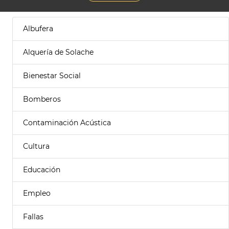
Albufera
Alquería de Solache
Bienestar Social
Bomberos
Contaminación Acústica
Cultura
Educación
Empleo
Fallas