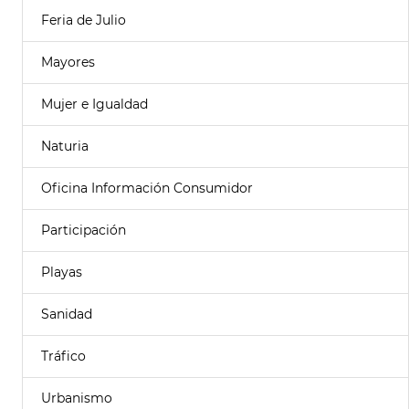
Feria de Julio
Mayores
Mujer e Igualdad
Naturia
Oficina Información Consumidor
Participación
Playas
Sanidad
Tráfico
Urbanismo