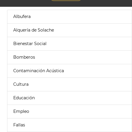
Albufera
Alquería de Solache
Bienestar Social
Bomberos
Contaminación Acústica
Cultura
Educación
Empleo
Fallas