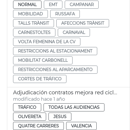
NORMAL
EMT
CAMPANAR
MOBILIDAD
RUSSAFA
TALLS TRÀNSIT
AFECCIONS TRÀNSIT
CARNESTOLTES
CARNAVAL
VOLTA FEMENINA DE LA CV
RESTRICCIONS AL ESTACIONAMENT
MOBILITAT CARBONELL
RESTRICCIONES AL APARCAMIENTO
CORTES DE TRÁFICO
Adjudicación contratos mejora red ciclista en 4 distritos
modificado hace 1 año
TRÁFICO
TODAS LAS AUDIENCIAS
OLIVERETA
JESUS
QUATRE CARRERES
VALENCIA