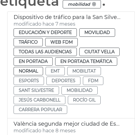
etiqueta
.
mobilidad
Dispositivo de tráfico para la San Silvestre
modificado hace 7 meses
EDUCACIÓN Y DEPORTE
MOVILIDAD
TRÁFICO
WEB FDM
TODAS LAS AUDIENCIAS
CIUTAT VELLA
EN PORTADA
EN PORTADA TEMÁTICA
NORMAL
EMT
MOBILITAT
ESPORTS
DEPORTES
FDM
SANT SILVESTRE
MOBILIDAD
JESÚS CARBONELL
ROCÍO GIL
CARRERA POPULAR
València segunda mejor ciudad de España para moverse en bici
modificado hace 8 meses