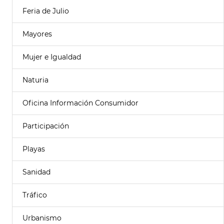
Feria de Julio
Mayores
Mujer e Igualdad
Naturia
Oficina Información Consumidor
Participación
Playas
Sanidad
Tráfico
Urbanismo