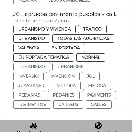
MEJORA
JESÚS CARBONELL
JGL aprueba pavimento pueblos y calles València
modificado hace 2 años
URBANISMO Y VIVIENDA
TRÁFICO
URBANISMO
TODAS LAS AUDIENCIAS
VALENCIA
EN PORTADA
EN PORTADA TEMÁTICA
NORMAL
URBANISMO
URBANISME
INVERSIÓ
INVERSIÓN
JGL
JUAN GINER
MILLORA
MEJORA
PEDANÍAS
PEDANIES
PAVIMENTS
PAVIMENTOS
CARRERS
CALLES