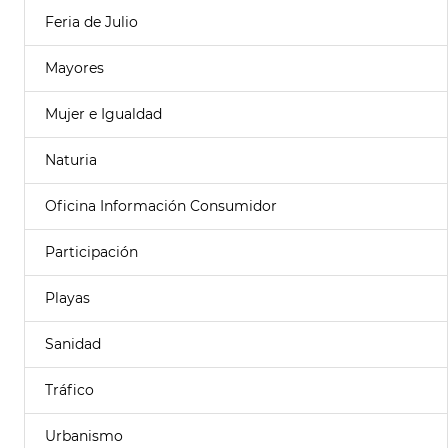
Feria de Julio
Mayores
Mujer e Igualdad
Naturia
Oficina Información Consumidor
Participación
Playas
Sanidad
Tráfico
Urbanismo