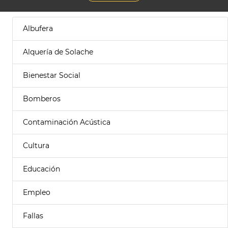
Albufera
Alquería de Solache
Bienestar Social
Bomberos
Contaminación Acústica
Cultura
Educación
Empleo
Fallas