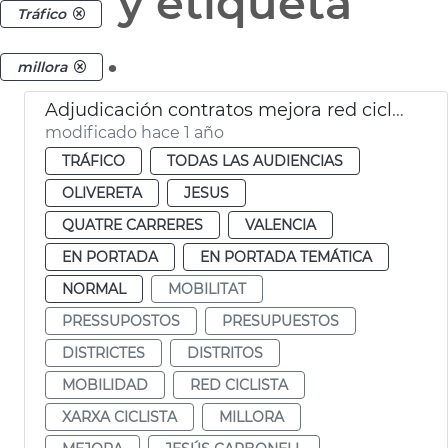
y etiqueta
Tráfico
.
millora
Adjudicación contratos mejora red ciclista en 4 distritos
modificado hace 1 año
TRÁFICO
TODAS LAS AUDIENCIAS
OLIVERETA
JESUS
QUATRE CARRERES
VALENCIA
EN PORTADA
EN PORTADA TEMÁTICA
NORMAL
MOBILITAT
PRESSUPOSTOS
PRESUPUESTOS
DISTRICTES
DISTRITOS
MOBILIDAD
RED CICLISTA
XARXA CICLISTA
MILLORA