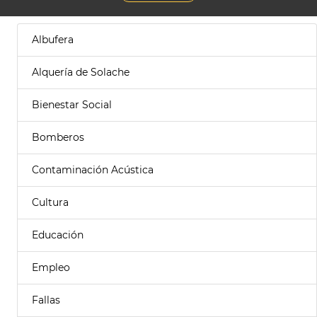
Albufera
Alquería de Solache
Bienestar Social
Bomberos
Contaminación Acústica
Cultura
Educación
Empleo
Fallas