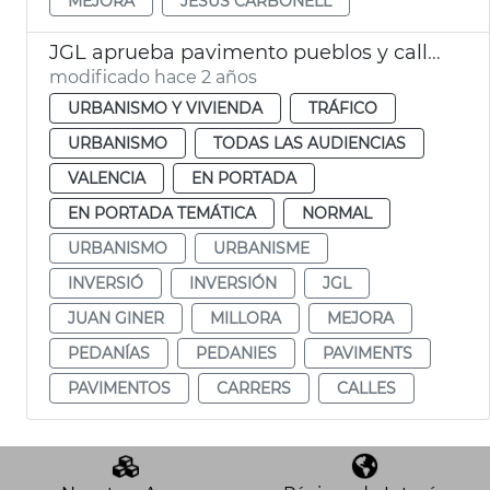
MEJORA
JESÚS CARBONELL
JGL aprueba pavimento pueblos y calles València
modificado hace 2 años
URBANISMO Y VIVIENDA
TRÁFICO
URBANISMO
TODAS LAS AUDIENCIAS
VALENCIA
EN PORTADA
EN PORTADA TEMÁTICA
NORMAL
URBANISMO
URBANISME
INVERSIÓ
INVERSIÓN
JGL
JUAN GINER
MILLORA
MEJORA
PEDANÍAS
PEDANIES
PAVIMENTS
PAVIMENTOS
CARRERS
CALLES