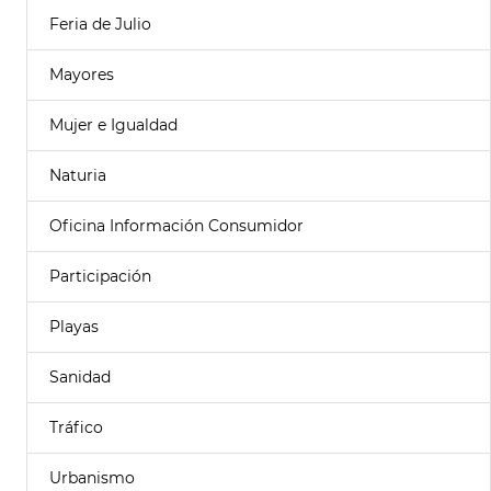
Feria de Julio
Mayores
Mujer e Igualdad
Naturia
Oficina Información Consumidor
Participación
Playas
Sanidad
Tráfico
Urbanismo