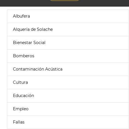
Albufera
Alquería de Solache
Bienestar Social
Bomberos
Contaminación Acústica
Cultura
Educación
Empleo
Fallas