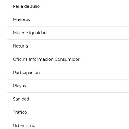
Feria de Julio
Mayores
Mujer e Igualdad
Naturia
Oficina Información Consumidor
Participación
Playas
Sanidad
Tráfico
Urbanismo