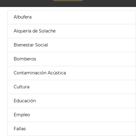
Albufera
Alquería de Solache
Bienestar Social
Bomberos
Contaminación Acústica
Cultura
Educación
Empleo
Fallas