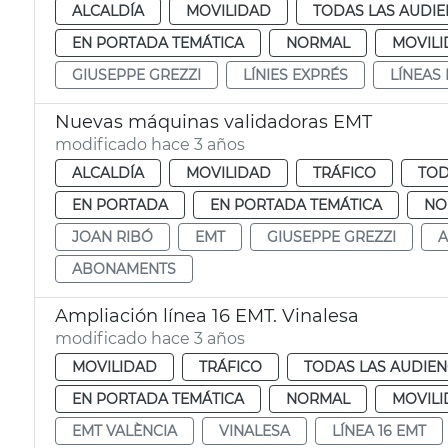
ALCALDÍA
MOVILIDAD
TODAS LAS AUDIE
EN PORTADA TEMÁTICA
NORMAL
MOVIL
GIUSEPPE GREZZI
LÍNIES EXPRÉS
LÍNEAS
Nuevas máquinas validadoras EMT
modificado hace 3 años
ALCALDÍA
MOVILIDAD
TRÁFICO
TOD
EN PORTADA
EN PORTADA TEMÁTICA
NO
JOAN RIBÓ
EMT
GIUSEPPE GREZZI
A
ABONAMENTS
Ampliación línea 16 EMT. Vinalesa
modificado hace 3 años
MOVILIDAD
TRÁFICO
TODAS LAS AUDIEN
EN PORTADA TEMÁTICA
NORMAL
MOVILI
EMT VALÈNCIA
VINALESA
LÍNEA 16 EMT