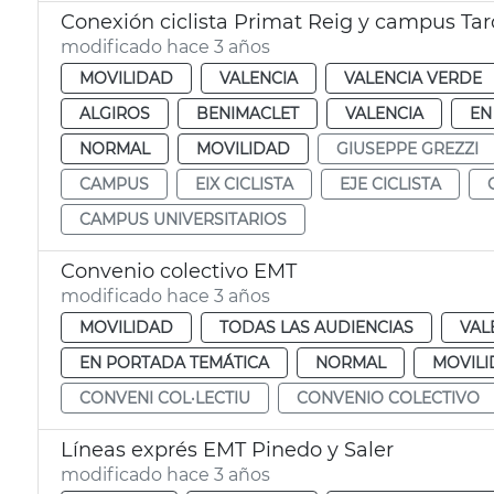
Conexión ciclista Primat Reig y campus Tar
modificado hace 3 años
MOVILIDAD
VALENCIA
VALENCIA VERDE
ALGIROS
BENIMACLET
VALENCIA
EN
NORMAL
MOVILIDAD
GIUSEPPE GREZZI
CAMPUS
EIX CICLISTA
EJE CICLISTA
CAMPUS UNIVERSITARIOS
Convenio colectivo EMT
modificado hace 3 años
MOVILIDAD
TODAS LAS AUDIENCIAS
VAL
EN PORTADA TEMÁTICA
NORMAL
MOVIL
CONVENI COL·LECTIU
CONVENIO COLECTIVO
Líneas exprés EMT Pinedo y Saler
modificado hace 3 años