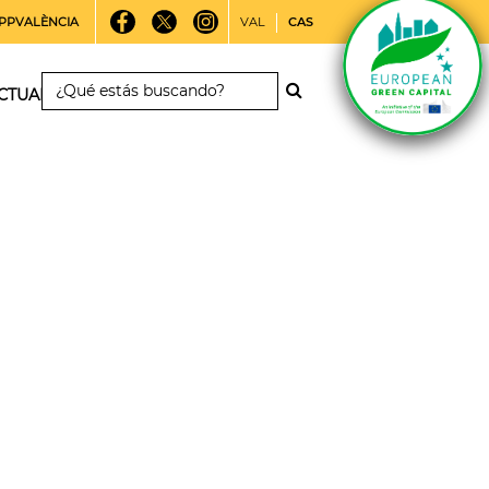
PPVALÈNCIA
VAL
CAS
CTUALIDAD