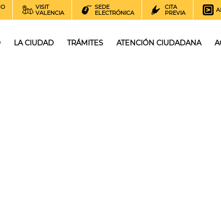
NO
VISIT
SEDE
CITA
A
VALENCIA
ELECTRÓNICA
PREVIA
O
LA CIUDAD
TRÁMITES
ATENCIÓN CIUDADANA
A