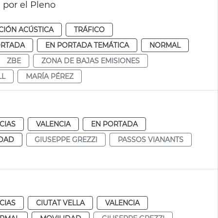
 por el Pleno
IÓN ACÚSTICA
TRÁFICO
ORTADA
EN PORTADA TEMÁTICA
NORMAL
ZBE
ZONA DE BAJAS EMISIONES
LL
MARÍA PÉREZ
CIAS
VALENCIA
EN PORTADA
IDAD
GIUSEPPE GREZZI
PASSOS VIANANTS
CIAS
CIUTAT VELLA
VALENCIA