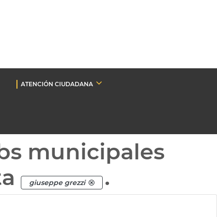
ATENCIÓN CIUDADANA
bs municipales
ta
.
giuseppe grezzi