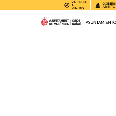
VALENCIA
GOBIER
AL
ABIERTO
MINUTO
AYUNTAMIENT