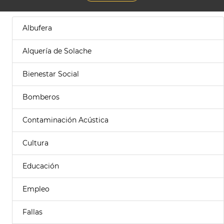
Albufera
Alquería de Solache
Bienestar Social
Bomberos
Contaminación Acústica
Cultura
Educación
Empleo
Fallas