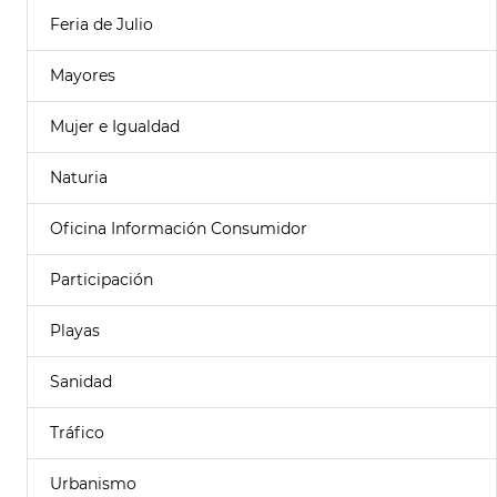
Feria de Julio
Mayores
Mujer e Igualdad
Naturia
Oficina Información Consumidor
Participación
Playas
Sanidad
Tráfico
Urbanismo