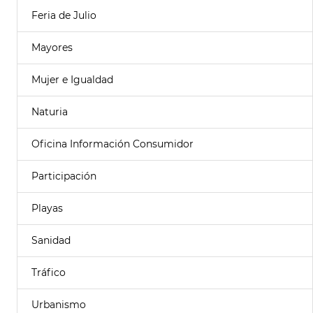
Feria de Julio
Mayores
Mujer e Igualdad
Naturia
Oficina Información Consumidor
Participación
Playas
Sanidad
Tráfico
Urbanismo