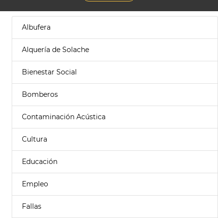
Albufera
Alquería de Solache
Bienestar Social
Bomberos
Contaminación Acústica
Cultura
Educación
Empleo
Fallas