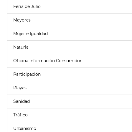
Feria de Julio
Mayores
Mujer e Igualdad
Naturia
Oficina Información Consumidor
Participación
Playas
Sanidad
Tráfico
Urbanismo