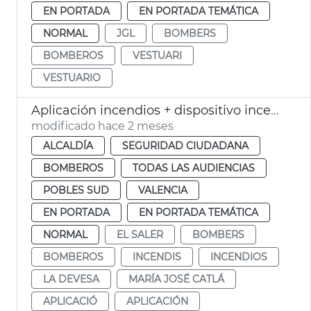
EN PORTADA
EN PORTADA TEMÁTICA
NORMAL
JGL
BOMBERS
BOMBEROS
VESTUARI
VESTUARIO
Aplicación incendios + dispositivo incendios 2026 València
modificado hace 2 meses
ALCALDÍA
SEGURIDAD CIUDADANA
BOMBEROS
TODAS LAS AUDIENCIAS
POBLES SUD
VALENCIA
EN PORTADA
EN PORTADA TEMÁTICA
NORMAL
EL SALER
BOMBERS
BOMBEROS
INCENDIS
INCENDIOS
LA DEVESA
MARÍA JOSÉ CATLÁ
APLICACIÓ
APLICACIÓN