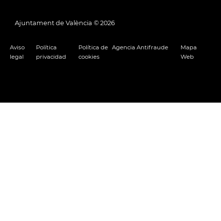
Ajuntament de València ©
2026
Aviso
Política
Política de
Agencia Antifraude
Mapa
legal
privacidad
cookies
Web