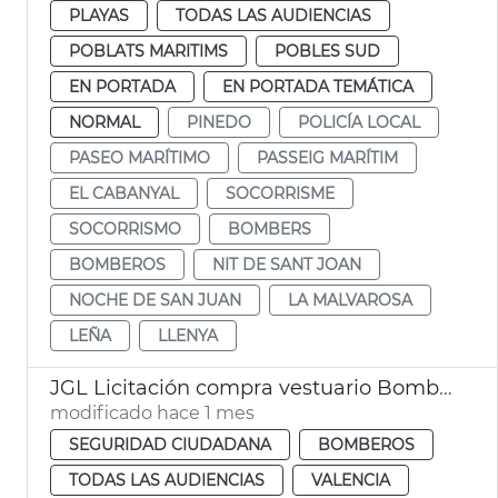
PLAYAS
TODAS LAS AUDIENCIAS
POBLATS MARITIMS
POBLES SUD
EN PORTADA
EN PORTADA TEMÁTICA
NORMAL
PINEDO
POLICÍA LOCAL
PASEO MARÍTIMO
PASSEIG MARÍTIM
EL CABANYAL
SOCORRISME
SOCORRISMO
BOMBERS
BOMBEROS
NIT DE SANT JOAN
NOCHE DE SAN JUAN
LA MALVAROSA
LEÑA
LLENYA
JGL Licitación compra vestuario Bomberos València
modificado hace 1 mes
SEGURIDAD CIUDADANA
BOMBEROS
TODAS LAS AUDIENCIAS
VALENCIA