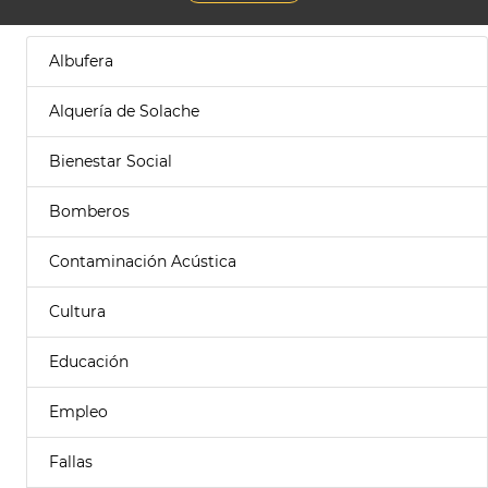
Albufera
Alquería de Solache
Bienestar Social
Bomberos
Contaminación Acústica
Cultura
Educación
Empleo
Fallas