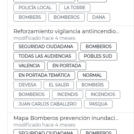
POLICÍA LOCAL
LA TORRE
BOMBERS
BOMBEROS
DANA
Reforzamiento vigilancia antiincendios Devesa València
modificado hace 4 meses
SEGURIDAD CIUDADANA
BOMBEROS
TODAS LAS AUDIENCIAS
POBLES SUD
VALENCIA
EN PORTADA
EN PORTADA TEMÁTICA
NORMAL
DEVESA
EL SALER
BOMBERS
BOMBEROS
INCENDIS
INCENDIOS
JUAN CARLOS CABALLERO
PASQUA
Mapa Bomberos prevención inundaciones fluviales
modificado hace 4 meses
SEGURIDAD CIUDADANA
BOMBEROS