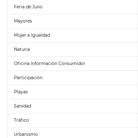
Feria de Julio
Mayores
Mujer e Igualdad
Naturia
Oficina Información Consumidor
Participación
Playas
Sanidad
Tráfico
Urbanismo