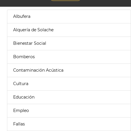
Albufera
Alquería de Solache
Bienestar Social
Bomberos
Contaminación Acústica
Cultura
Educación
Empleo
Fallas