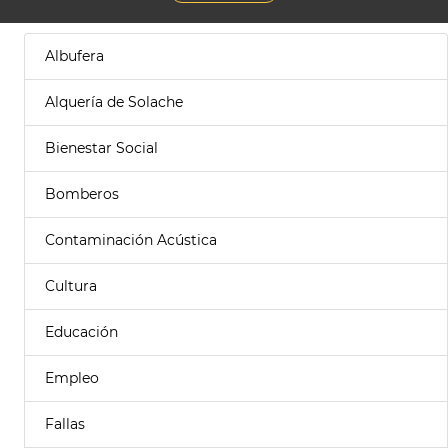
Albufera
Alquería de Solache
Bienestar Social
Bomberos
Contaminación Acústica
Cultura
Educación
Empleo
Fallas