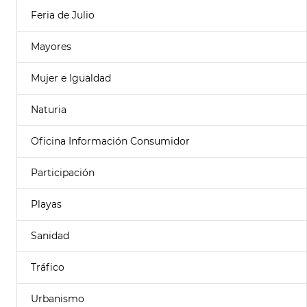
Feria de Julio
Mayores
Mujer e Igualdad
Naturia
Oficina Información Consumidor
Participación
Playas
Sanidad
Tráfico
Urbanismo