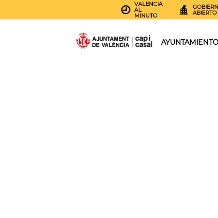
VALENCIA
GOBIER
AL
ABIERTO
MINUTO
AYUNTAMIENT