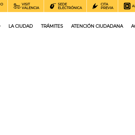
NO
VISIT
SEDE
CITA
A
VALENCIA
ELECTRÓNICA
PREVIA
O
LA CIUDAD
TRÁMITES
ATENCIÓN CIUDADANA
A