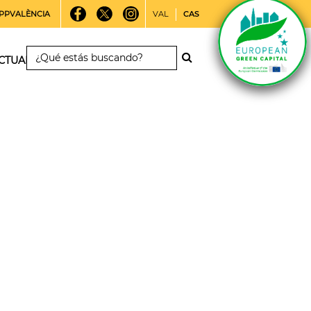
PPVALÈNCIA
VAL
CAS
CTUALIDAD