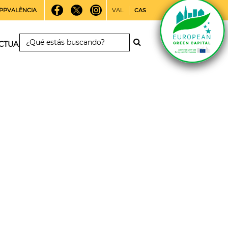
PPVALÈNCIA
VAL
CAS
CTUALIDAD