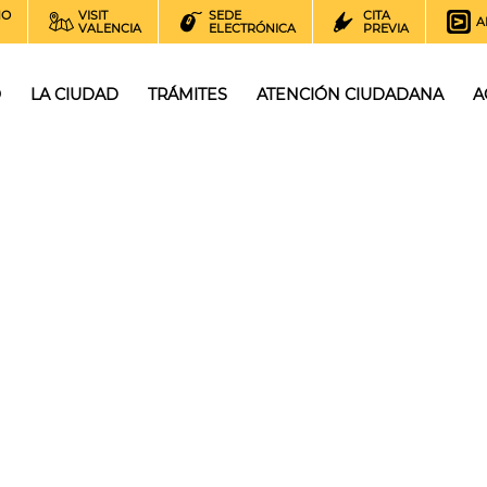
NO
VISIT
SEDE
CITA
A
VALENCIA
ELECTRÓNICA
PREVIA
O
LA CIUDAD
TRÁMITES
ATENCIÓN CIUDADANA
A