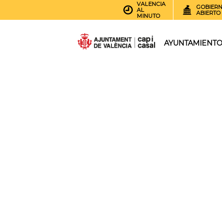
VALENCIA
GOBIER
AL
ABIERTO
MINUTO
AYUNTAMIENT