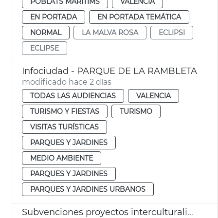
POBLATS MARITIMS
VALENCIA
EN PORTADA
EN PORTADA TEMÁTICA
NORMAL
LA MALVA ROSA
ECLIPSI
ECLIPSE
Infociudad - PARQUE DE LA RAMBLETA
modificado hace 2 días
TODAS LAS AUDIENCIAS
VALENCIA
TURISMO Y FIESTAS
TURISMO
VISITAS TURÍSTICAS
PARQUES Y JARDINES
MEDIO AMBIENTE
PARQUES Y JARDINES
PARQUES Y JARDINES URBANOS
Subvenciones proyectos interculturalidad, prevención del racismo y la xenofobia