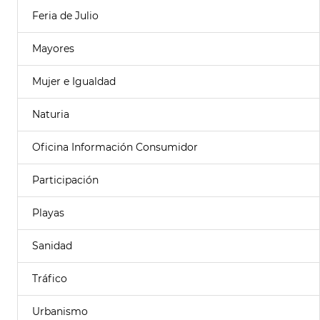
Feria de Julio
Mayores
Mujer e Igualdad
Naturia
Oficina Información Consumidor
Participación
Playas
Sanidad
Tráfico
Urbanismo