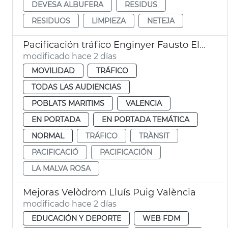
DEVESA ALBUFERA
RESIDUS
RESIDUOS
LIMPIEZA
NETEJA
Pacificación tráfico Enginyer Fausto Elío València
modificado hace 2 días
MOVILIDAD
TRÁFICO
TODAS LAS AUDIENCIAS
POBLATS MARITIMS
VALENCIA
EN PORTADA
EN PORTADA TEMÁTICA
NORMAL
TRÁFICO
TRÀNSIT
PACIFICACIÓ
PACIFICACIÓN
LA MALVA ROSA
Mejoras Velòdrom Lluís Puig València
modificado hace 2 días
EDUCACIÓN Y DEPORTE
WEB FDM