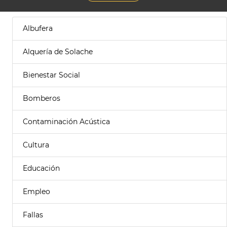
Albufera
Alquería de Solache
Bienestar Social
Bomberos
Contaminación Acústica
Cultura
Educación
Empleo
Fallas